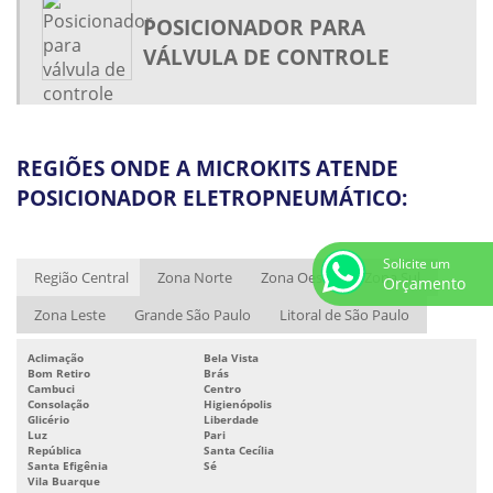
VÁLVULA AUTOMATIZADA
POSICIONADOR PARA
VÁLVULA BORBOLETA COM ATUADOR PNEUMÁTICO
VÁLVULA DE CONTROLE
VÁLVULA DE CONTROLE COM ATUADOR PNEUMÁTICO
VÁLVULA DE CONTROLE PNEUMÁTICA
VÁLVULA DE CONTROLE PNEUMÁTICA BORBOLETA
REGIÕES ONDE A MICROKITS ATENDE
VÁLVULA PNEUMÁTICA
POSICIONADOR ELETROPNEUMÁTICO:
VÁLVULA PNEUMÁTICA PREÇO
VÁLVULA SOLENÓIDE NAMUR
Solicite um
Região Central
Zona Norte
Zona Oeste
Zona Sul
Orçamento
VÁLVULA SOLENÓIDE PNEUMÁTICA
Zona Leste
Grande São Paulo
Litoral de São Paulo
ATUADOR ELÉTRICO 24V
Aclimação
Bela Vista
ATUADOR ELÉTRICO 220V
Bom Retiro
Brás
Cambuci
Centro
ATUADOR ELÉTRICO ROTATIVO
Consolação
Higienópolis
Glicério
Liberdade
ATUADOR ELÉTRICO ROTATIVO PREÇO
Luz
Pari
República
Santa Cecília
ATUADOR PNEUMÁTICO
Santa Efigênia
Sé
Vila Buarque