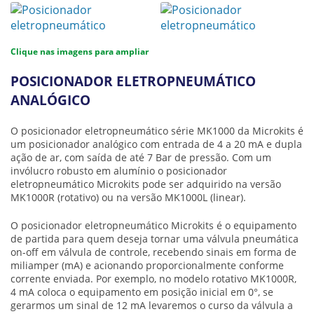
Clique nas imagens para ampliar
POSICIONADOR ELETROPNEUMÁTICO
ANALÓGICO
O
posicionador eletropneumático
série MK1000 da Microkits é
um posicionador analógico com entrada de 4 a 20 mA e dupla
ação de ar, com saída de até 7 Bar de pressão. Com um
invólucro robusto em alumínio o
posicionador
eletropneumático
Microkits pode ser adquirido na versão
MK1000R (rotativo) ou na versão MK1000L (linear).
O
posicionador eletropneumático
Microkits é o equipamento
de partida para quem deseja tornar uma válvula pneumática
on-off em válvula de controle, recebendo sinais em forma de
miliamper (mA) e acionando proporcionalmente conforme
corrente enviada. Por exemplo, no modelo rotativo MK1000R,
4 mA coloca o equipamento em posição inicial em 0°, se
gerarmos um sinal de 12 mA levaremos o curso da válvula a