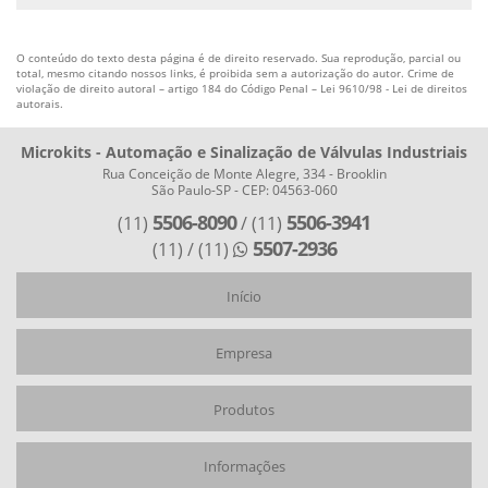
ATUADOR PNEUMÁTICO DE ALTO IMPACTO
ATUADOR PNEUMÁTICO PREÇO
O conteúdo do texto desta página é de direito reservado. Sua reprodução, parcial ou
total, mesmo citando nossos links, é proibida sem a autorização do autor. Crime de
ATUADOR PNEUMÁTICO RETORNO POR MOLA
violação de direito autoral – artigo 184 do Código Penal –
Lei 9610/98 - Lei de direitos
autorais
.
EMPRESA DE ATUADORES PNEUMÁTICOS
FABRICANTES DE ATUADORES PNEUMÁTICOS
Microkits - Automação e Sinalização de Válvulas Industriais
Rua Conceição de Monte Alegre, 334 - Brooklin
MONITORAMENTO DE VÁLVULA
São Paulo-SP - CEP: 04563-060
POSICIONADOR ELETROPNEUMÁTICO LINEAR
5506-8090
5506-3941
(11)
/ (11)
5507-2936
(11)
/ (11)
POSICIONADOR ELETROPNEUMÁTICO ROTATIVO
POSICIONADOR PNEUMÁTICO
Início
POSICIONADOR PNEUMÁTICO COMPRAR
Empresa
Produtos
Informações