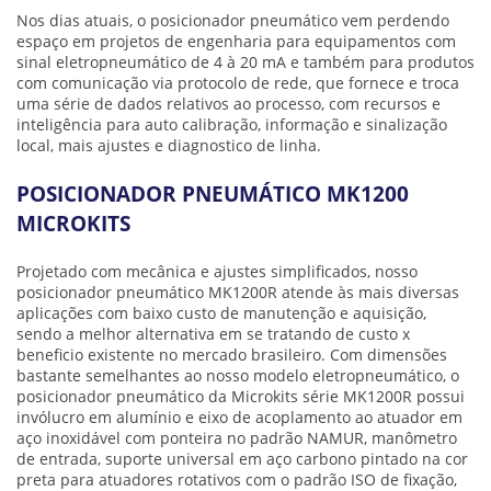
Nos dias atuais, o
posicionador pneumático
vem perdendo
espaço em projetos de engenharia para equipamentos com
sinal eletropneumático de 4 à 20 mA e também para produtos
com comunicação via protocolo de rede, que fornece e troca
uma série de dados relativos ao processo, com recursos e
inteligência para auto calibração, informação e sinalização
local, mais ajustes e diagnostico de linha.
POSICIONADOR PNEUMÁTICO MK1200
MICROKITS
Projetado com mecânica e ajustes simplificados, nosso
posicionador pneumático
MK1200R atende às mais diversas
aplicações com baixo custo de manutenção e aquisição,
sendo a melhor alternativa em se tratando de custo x
beneficio existente no mercado brasileiro. Com dimensões
bastante semelhantes ao nosso modelo eletropneumático, o
posicionador pneumático
da Microkits série MK1200R possui
invólucro em alumínio e eixo de acoplamento ao atuador em
aço inoxidável com ponteira no padrão NAMUR, manômetro
de entrada, suporte universal em aço carbono pintado na cor
preta para atuadores rotativos com o padrão ISO de fixação,