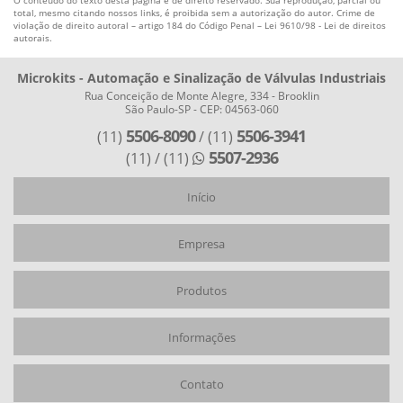
O conteúdo do texto desta página é de direito reservado. Sua reprodução, parcial ou
EMPRESA DE ATUADORES PNEUMÁTICOS
total, mesmo citando nossos links, é proibida sem a autorização do autor. Crime de
violação de direito autoral – artigo 184 do Código Penal –
Lei 9610/98 - Lei de direitos
autorais
.
FABRICANTES DE ATUADORES PNEUMÁTICOS
MONITORAMENTO DE VÁLVULA
Microkits - Automação e Sinalização de Válvulas Industriais
Rua Conceição de Monte Alegre, 334 - Brooklin
POSICIONADOR ELETROPNEUMÁTICO LINEAR
São Paulo-SP - CEP: 04563-060
POSICIONADOR ELETROPNEUMÁTICO ROTATIVO
5506-8090
5506-3941
(11)
/ (11)
5507-2936
(11)
/ (11)
POSICIONADOR PNEUMÁTICO
POSICIONADOR PNEUMÁTICO COMPRAR
Início
Empresa
Produtos
Informações
Contato